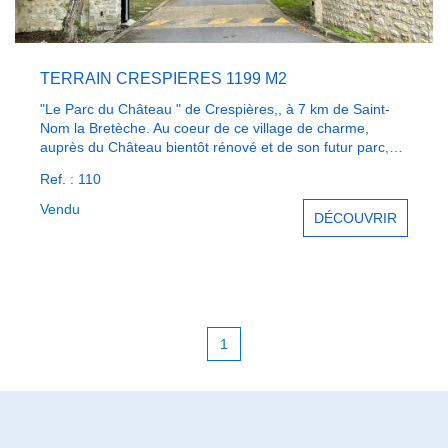
TERRAIN CRESPIERES 1199 M2
"Le Parc du Château " de Crespières,, à 7 km de Saint-
Nom la Bretèche. Au coeur de ce village de charme,
auprès du Château bientôt rénové et de son futur parc,
près des écoles maternelles et primaires, nous proposons
Ref. : 110
le dernier terrain à bâtir de cet ensemble exceptionnel :
L'emprise au sol autorisée est de 200 m² , les terrain est
Vendu
DÉCOUVRIR
piscinable. Le site est protégé par ses 3 portails.
1