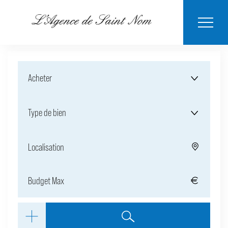
ESTIMER MON
BIENS
NOTRE
ACHETER
LOUER
CONTACT
VENDUS
AGENCE
BIEN
Acheter
Type de bien
Localisation