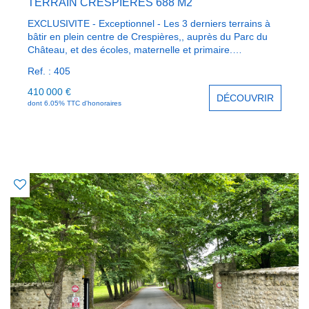
TERRAIN CRESPIÈRES 688 M2
EXCLUSIVITE - Exceptionnel - Les 3 derniers terrains à
bâtir en plein centre de Crespières,, auprès du Parc du
Château, et des écoles, maternelle et primaire.
Bénéficiant du charme de village ancien, chacune de ces
Ref. : 405
parcelles,de 688 m², avec une façade de 19 m², peut
recevoir une construction de 200 m² au sol.
410 000 €
DÉCOUVRIR
dont 6.05% TTC d'honoraires