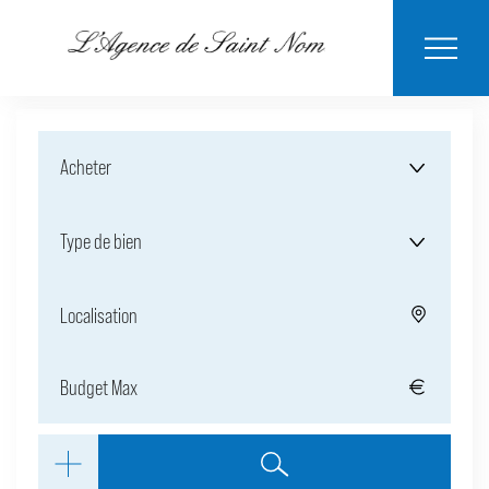
ESTIMER MON
BIENS
NOTRE
ACHETER
LOUER
CONTACT
VENDUS
AGENCE
BIEN
Acheter
Type de bien
Localisation