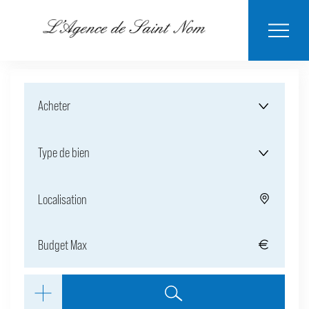
ESTIMER MON
BIENS
NOTRE
ACHETER
LOUER
CONTACT
VENDUS
AGENCE
BIEN
Acheter
Type de bien
Localisation