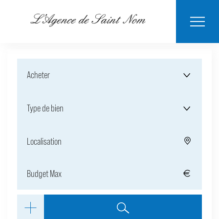
ESTIMER MON
BIENS
NOTRE
ACHETER
LOUER
CONTACT
VENDUS
AGENCE
BIEN
Acheter
Type de bien
Localisation