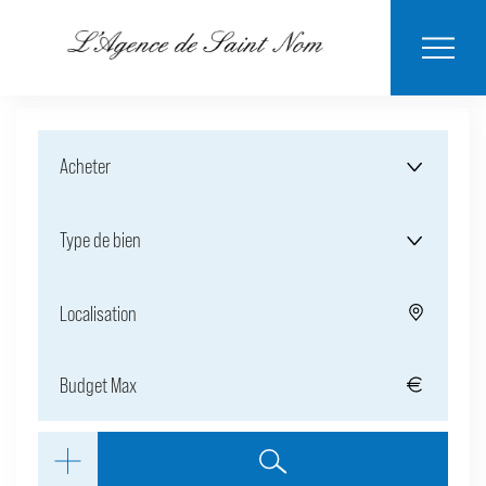
ESTIMER MON
BIENS
NOTRE
ACHETER
LOUER
CONTACT
VENDUS
AGENCE
BIEN
Acheter
Type de bien
Localisation