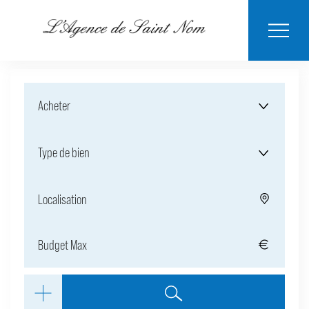
ESTIMER MON
BIENS
NOTRE
ACHETER
LOUER
CONTACT
VENDUS
AGENCE
BIEN
Acheter
Type de bien
Localisation