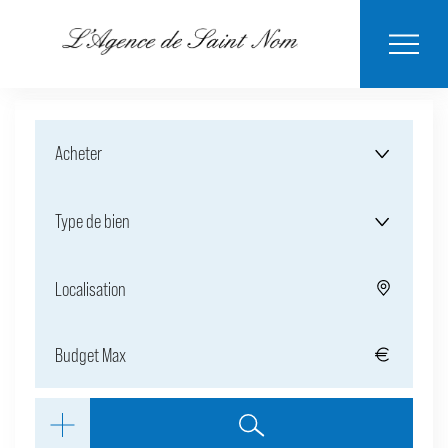
ESTIMER MON
BIENS
NOTRE
ACHETER
LOUER
CONTACT
VENDUS
AGENCE
BIEN
Acheter
Type de bien
Localisation