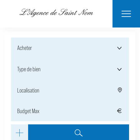
ESTIMER MON
BIENS
NOTRE
ACHETER
LOUER
CONTACT
VENDUS
AGENCE
BIEN
Acheter
Type de bien
Localisation