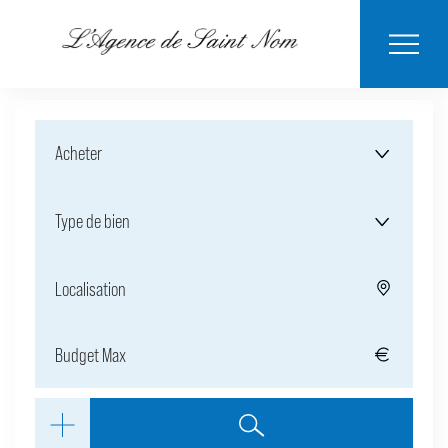
ESTIMER MON
BIENS
NOTRE
ACHETER
LOUER
CONTACT
VENDUS
AGENCE
BIEN
Acheter
Type de bien
Localisation