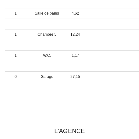
1
Chambre 3
11,95
1
Salle de bains
4,62
1
Chambre 4
13,97
1
Chambre 5
12,24
1
Débarras
2,99
1
W.C.
1,17
....................................
0
Garage
27,15
0
+ buanderie
3,92
PRENDRE CONTACT AVEC
L'AGENCE