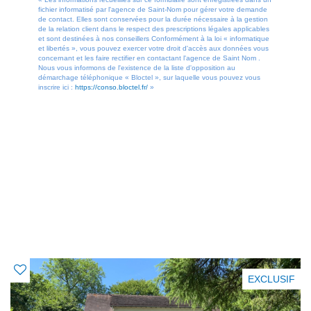
fichier informatisé par l'agence de Saint-Nom pour gérer votre demande
de contact. Elles sont conservées pour la durée nécessaire à la gestion
de la relation client dans le respect des prescriptions légales applicables
et sont destinées à nos conseillers Conformément à la loi « informatique
et libertés », vous pouvez exercer votre droit d'accès aux données vous
concernant et les faire rectifier en contactant l'agence de Saint Nom .
Nous vous informons de l'existence de la liste d'opposition au
démarchage téléphonique « Bloctel », sur laquelle vous pouvez vous
inscrire ici :
https://conso.bloctel.fr/
»
OFFRES SIMILAIRES
À CE BIEN
EXCLUSIF