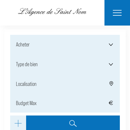
ESTIMER MON
BIENS
NOTRE
ACHETER
LOUER
CONTACT
VENDUS
AGENCE
BIEN
Acheter
Type de bien
Localisation