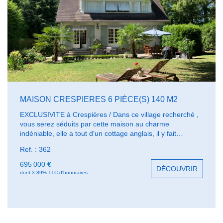
MAISON CRESPIERES 6 PIÈCE(S) 140 M2
EXCLUSIVITE à Crespières / Dans ce village recherché ,
vous serez séduits par cette maison au charme
indéniable, elle a tout d'un cottage anglais, il y fait
assurément bon vivre, au calme et sans vis à vis, nichée
Ref. : 362
dans un magnifique jardin clos arboré et avec accès pour
vos véhicules. La maison se situe, à deux pas des écoles,
695 000 €
DÉCOUVRIR
des restaurants et des commerces de proximités. Pour
dont 3.89% TTC d'honoraires
ranger et entreposer, vous pourrez utiliser soit le garage
double sur rue soit le sous-sol partiel de la maison. Le
séjour triple ouvre à L'Est sur la terrasse et le jardin, un
bar sépare la cuisine de la pièce à vivre, le rez de
chaussée est complété par un bureau, un wc et une salle