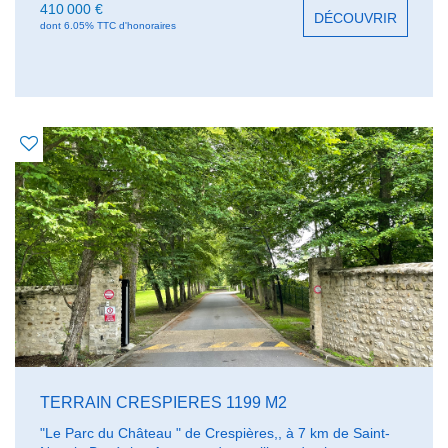
recevoir une construction de 200 m² au sol.
410 000 €
DÉCOUVRIR
dont 6.05% TTC d'honoraires
TERRAIN CRESPIERES 1199 M2
"Le Parc du Château " de Crespières,, à 7 km de Saint-