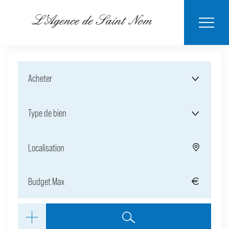
ESTIMER MON
BIENS
NOTRE
ACHETER
LOUER
CONTACT
VENDUS
AGENCE
BIEN
Acheter
Type de bien
Localisation