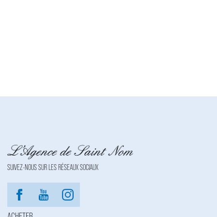
BRETECHE | Siret : 42980797700021 | RCS : Versailles | Numero
TVA Intracommunautaire : FR33429807977 | Forme
juridique : SARL | Capital social : 8 000 | Assurance RCP : NC |
Carte T : CPI78012016000010073 | Date de délivrance : 0000-
00-00 | Lieu de délivrance : NC | Caisse de garantie financière :
NC. | N° de caisse de garantie : NC | Adresse caisse de garantie :
NC | Montant de la garantie financière : NC | Nom du médiateur :
NC | Adresse du médiateur : NC | Adresse du site : NC |
Entreprise juridiquement et financièrement indépendante
SUIVEZ-NOUS SUR LES RÉSEAUX SOCIAUX
ACHETER