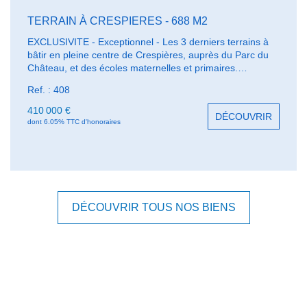
TERRAIN À CRESPIERES - 688 M2
EXCLUSIVITE - Exceptionnel - Les 3 derniers terrains à
bâtir en pleine centre de Crespières, auprès du Parc du
Château, et des écoles maternelles et primaires.
Bénéficiant du charme du village ancien, chacune de ces
Ref. : 408
parcelles de 688 m² environ, avec une façade de 19 m,
peut recevoir une construction de 200 m² au sol.
410 000 €
DÉCOUVRIR
dont 6.05% TTC d'honoraires
DÉCOUVRIR TOUS NOS BIENS
Mentions légales
Affichage des informations légales : Agence de Saint-Nom |
Raison sociale : AGENCE DE SAINT NOM | Adresse siège
social : 21 Avenue des Platanes - 78860 SAINT NOM LA