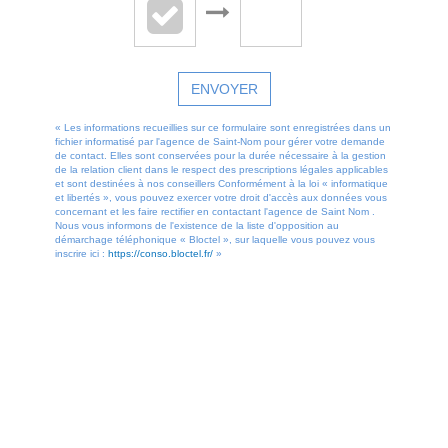
ENVOYER
« Les informations recueillies sur ce formulaire sont enregistrées dans un
fichier informatisé par l'agence de Saint-Nom pour gérer votre demande
de contact. Elles sont conservées pour la durée nécessaire à la gestion
de la relation client dans le respect des prescriptions légales applicables
et sont destinées à nos conseillers Conformément à la loi « informatique
et libertés », vous pouvez exercer votre droit d'accès aux données vous
concernant et les faire rectifier en contactant l'agence de Saint Nom .
Nous vous informons de l'existence de la liste d'opposition au
démarchage téléphonique « Bloctel », sur laquelle vous pouvez vous
inscrire ici :
https://conso.bloctel.fr/
»
OFFRES SIMILAIRES
À CE BIEN