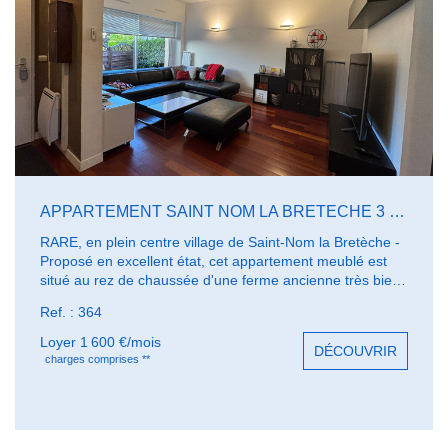
APPARTEMENT SAINT NOM LA BRETECHE 3 PIÈCE(S) 68 M2
RARE, en plein centre village de Saint-Nom la Bretèche -
Proposé en excellent état, cet appartement meublé est
situé au rez de chaussée d'une ferme ancienne très bien
restaurée, Sa surface de 68 m² comprend un beau séjour
Ref. : 364
complété par une cuisine ouverte et équipée; 2
chambres, une salle de bains. Le séjour bien exposé
Loyer 1 600 €/mois
DÉCOUVRIR
ouvre sur une petite terrasse protégée.. Bail meublé
charges comprises **