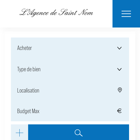
ESTIMER MON
BIENS
NOTRE
ACHETER
LOUER
CONTACT
VENDUS
AGENCE
BIEN
Acheter
Type de bien
Localisation