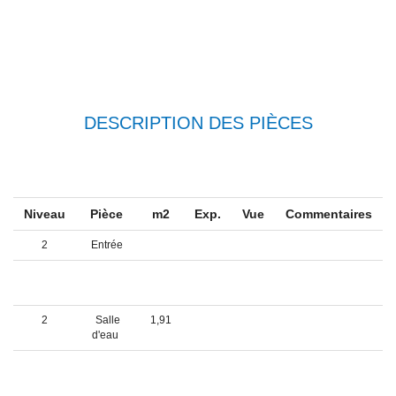
DESCRIPTION DES PIÈCES
Niveau
Pièce
m2
Exp.
Vue
Commentaires
2
Entrée
2
+
7,39
Cuisine
2
Salle
1,91
d'eau
2
Studio
10,59