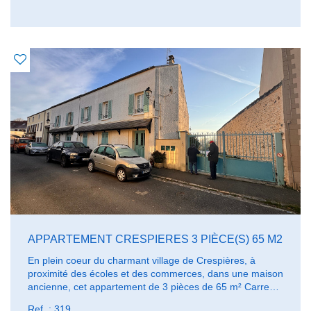
reste 7 appartements disponibles de 48 à 118 m², avec 1
parking. - - - - - LOT 10 : T4 en Duplex de 89,91 m², au
1er étage - Ascenseur Séjour double/cuisine de 38 m² , 3
chambres, 2 salles d'eau
APPARTEMENT CRESPIERES 3 PIÈCE(S) 65 M2
En plein coeur du charmant village de Crespières, à
proximité des écoles et des commerces, dans une maison
ancienne, cet appartement de 3 pièces de 65 m² Carrez
propose un séjour / cuisine de 36 m², et 2 chambres, salle
Ref. : 319