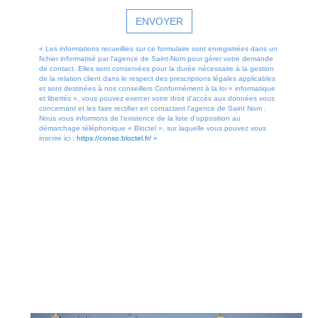
ENVOYER
« Les informations recueillies sur ce formulaire sont enregistrées dans un
fichier informatisé par l'agence de Saint-Nom pour gérer votre demande
de contact. Elles sont conservées pour la durée nécessaire à la gestion
de la relation client dans le respect des prescriptions légales applicables
et sont destinées à nos conseillers Conformément à la loi « informatique
et libertés », vous pouvez exercer votre droit d'accès aux données vous
concernant et les faire rectifier en contactant l'agence de Saint Nom .
Nous vous informons de l'existence de la liste d'opposition au
démarchage téléphonique « Bloctel », sur laquelle vous pouvez vous
inscrire ici :
https://conso.bloctel.fr/
»
OFFRES SIMILAIRES
À CE BIEN