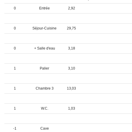
0
Entrée
2,92
0
WC / LM
2,33
0
Séjour-Cuisine
29,75
0
Chambre 1
15,54
0
+ Salle d'eau
3,18
1
---- ETAGE ----
1
Palier
3,10
1
Chambre 2
15,02
1
Chambre 3
13,03
1
Salle de bains
3,22
1
W.C.
1,03
....................................
-1
Cave