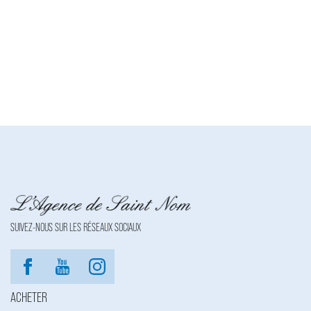
TVA Intracommunautaire : FR33429807977 | Forme
juridique : SARL | Capital social : 8 000 | Assurance RCP : NC |
Carte T : CPI78012016000010073 | Date de délivrance : 0000-
00-00 | Lieu de délivrance : NC | Caisse de garantie financière :
NC. | N° de caisse de garantie : NC | Adresse caisse de garantie :
NC | Montant de la garantie financière : NC | Nom du médiateur :
NC | Adresse du médiateur : NC | Adresse du site : NC |
Entreprise juridiquement et financièrement indépendante
SUIVEZ-NOUS SUR LES RÉSEAUX SOCIAUX
ACHETER