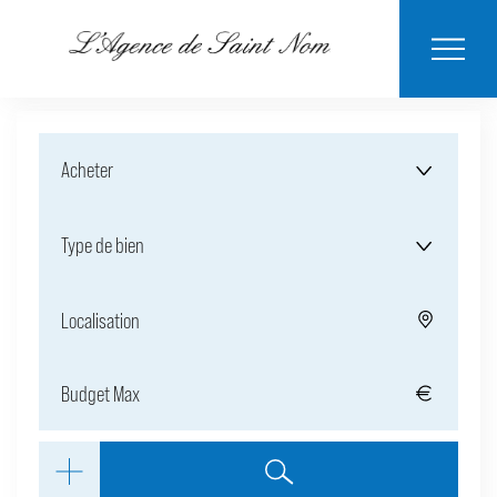
ESTIMER MON
BIENS
NOTRE
ACHETER
LOUER
CONTACT
VENDUS
AGENCE
BIEN
Acheter
Type de bien
Localisation