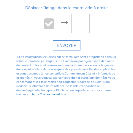
Déplacer l'image dans le cadre vide à droite
ENVOYER
« Les informations recueillies sur ce formulaire sont enregistrées dans un
fichier informatisé par l'agence de Saint-Nom pour gérer votre demande
de contact. Elles sont conservées pour la durée nécessaire à la gestion
de la relation client dans le respect des prescriptions légales applicables
et sont destinées à nos conseillers Conformément à la loi « informatique
et libertés », vous pouvez exercer votre droit d'accès aux données vous
concernant et les faire rectifier en contactant l'agence de Saint Nom .
Nous vous informons de l'existence de la liste d'opposition au
démarchage téléphonique « Bloctel », sur laquelle vous pouvez vous
inscrire ici :
https://conso.bloctel.fr/
»