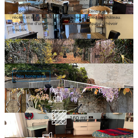
village de Crespières propose à proximité de la maison
les écoles maternelles et primaires, un centre médical
récent,et le parc nouvellement crée au pied du château.
Le charme d'un village de pierres bien équipé. Prévoir
travaux.
** €395 000
honoraires inclus
|
|
€376 000
hors honoraires
Honoraires : 5.05% TTC à la charge de l'acquéreur
Partager :
Nos honoraires
7 pièce(s)
160 m²