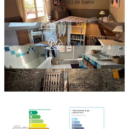
2 salle(s) de bains
4 chambre(s)
473 m²
CLASSES DPE/GES