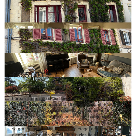
€395 000
**
EXCLUSIVITE, à Crespières - Au coeur de ce village de
charme, cette maison ancienne propose 4 chambres + 1
bureau; En rez de chaussée, une cuisine aménagée avec
coin repas, une chambre de 16 m², une chambre/bureau.
A l'étage, un beau séjour double avec cheminée de 41
m², donne sur une terrasse abritée, qui surplombe une
seconde terrasse à l'abri des regards; une chambre avec
sa grande salle de bain. Au 2ème étage, deux chambres
d'enfants. 2 caves voutées. Jardin clos de murs. Le