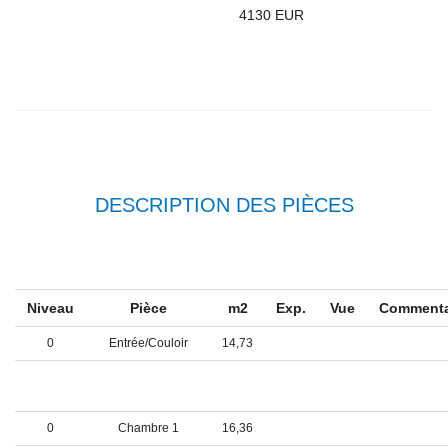
MONTANT MAXIMUM
4130 EUR
ESTIMÉ DES DÉPENSES
ANNUELLES D'ÉNERGIE
POUR UN USAGE
STANDARD
DESCRIPTION DES PIÈCES
Niveau
Pièce
m2
Exp.
Vue
Commenta
0
Entrée/Couloir
14,73
0
cuisine + salle à
21,71
manger
0
Chambre 1
16,36