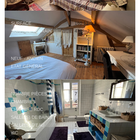
SURFACES
SURFACE
160.13 m2
SURFACE TERRAIN
473 m2
EXTÉRIEUR
NEUF - ANCIEN
Ancien
ETAT GÉNÉRAL
Travaux à prévoir
INTÉRIEUR
NOMBRE PIÈCES
7
CHAMBRES
4
CHAMBRE RDC
1
SALLE(S) DE BAINS
2
SALLE(S) D'EAU
1
WC
3