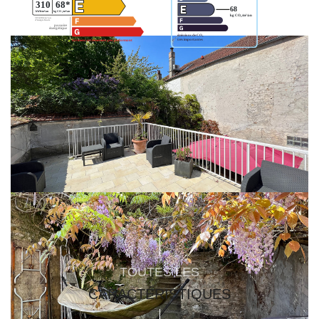
Montant estimé des dépenses annuelles d'énergie pour
un usage standard entre 3020€ et 4130€. indexées aux
années 2021,2022 et 2023 (abonnement compris).
Ce bien est soumis à un diagnostic ERP (État des
Risques et Pollutions). Pour en savoir plus, rendez-vous
sur
https://www.georisques.gouv.fr/
TOUTES LES
CARACTÉRISTIQUES