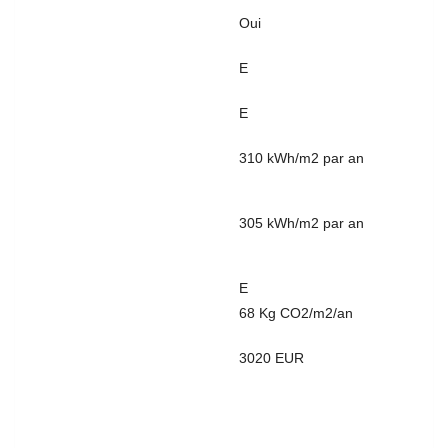
SOUMIS À L'AFFICHAGE
Oui
DU DPE
CONSOMMATION
E
ÉNERGIE PRIMAIRE
CONSOMMATION
E
ÉNERGIE FINALE
VALEUR
310 kWh/m2 par an
CONSOMMATION
ÉNERGIE PRIMAIRE
VALEUR
305 kWh/m2 par an
CONSOMMATION
ÉNERGIE FINALE
GAZ EFFET DE SERRE
E
VALEUR GAZ EFFET DE
68 Kg CO2/m2/an
SERRE
MONTANT MINIMUM
3020 EUR
ESTIMÉ DES DÉPENSES
ANNUELLES D'ÉNERGIE
POUR UN USAGE
STANDARD