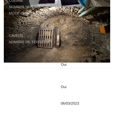
CUISINE
Aménagée
NOMBRE NIVEAUX
3
MODE CHAUFFAGE
Gaz
AUTRES
CAVE(S)
2
NOMBRE DE TERRASSES
2
TERRAIN
PLU
Oui
DIAGNOSTICS
CONCERNÉ PAR UN ETAT
Oui
DES RISQUES ET
POLLUTIONS (ERP)
DATE D'ÉTABLISSEMENT
06/03/2023
ETAT DES RISQUES ET
POLLUTIONS(ERP)