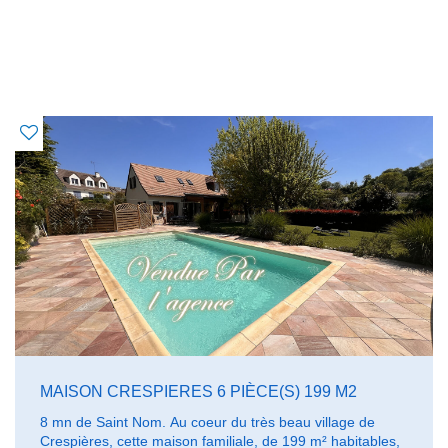
OFFRES SIMILAIRES
À CE BIEN
MAISON CRESPIERES 6 PIÈCE(S) 199 M2
8 mn de Saint Nom. Au coeur du très beau village de
Crespières, cette maison familiale, de 199 m² habitables,