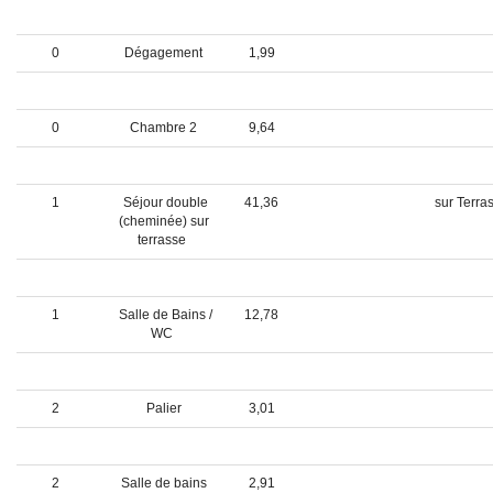
0
W.C.
0,91
0
Dégagement
1,99
0
Douche/Chaufferie
5,72
0
Chambre 2
9,64
---- ETAGE 1 ----
1
Séjour double
41,36
sur Terra
(cheminée) sur
terrasse
1
Chambre 3
13,28
1
Salle de Bains /
12,78
WC
---- ETAGE 2 ----
2
Palier
3,01
2
Bureau
6,79
2
Salle de bains
2,91