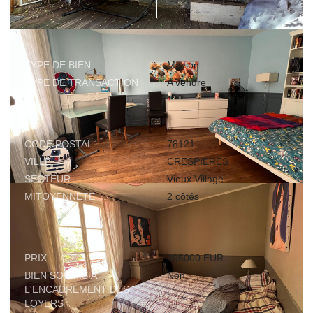
GÉNÉRAL
TYPE DE BIEN
Maison
TYPE DE TRANSACTION
A vendre
LOCALISATION
CODE POSTAL
78121
VILLE
CRESPIERES
SECTEUR
Vieux Village
MITOYENNETÉ
2 côtés
ASPECTS FINANCIERS
PRIX
395000 EUR
BIEN SOUMIS À
Non
L'ENCADREMENT DES
LOYERS