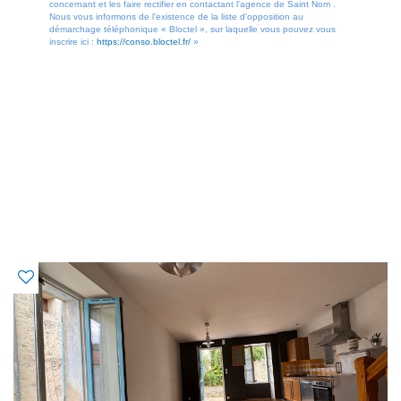
concernant et les faire rectifier en contactant l'agence de Saint Nom .
Nous vous informons de l'existence de la liste d'opposition au
démarchage téléphonique « Bloctel », sur laquelle vous pouvez vous
inscrire ici :
https://conso.bloctel.fr/
»
OFFRES SIMILAIRES
À CE BIEN