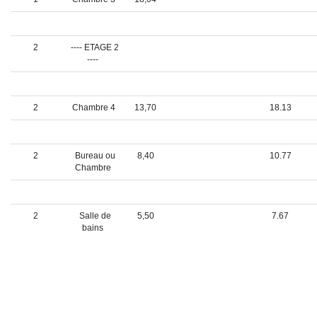
1
Salle d'eau
4,38
2
---- ETAGE 2
----
2
Palier
14,15
21.72 au sol
2
Chambre 4
13,70
18.13
2
Dégagement
1,17
2
Bureau ou
8,40
10.77
Chambre
2
Chambre 6
10,32
14.30
2
Salle de
5,50
7.67
bains
PRENDRE CONTACT AVEC