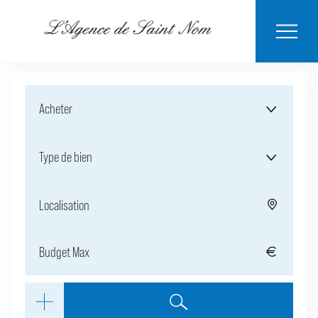
ESTIMER MON
BIENS
NOTRE
ACHETER
LOUER
CONTACT
VENDUS
AGENCE
BIEN
Acheter
Type de bien
Localisation