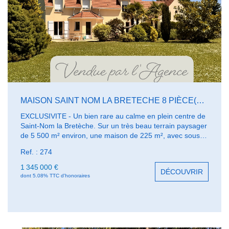
MAISON SAINT NOM LA BRETECHE 8 PIÈCE(S) 225 M2
EXCLUSIVITE - Un bien rare au calme en plein centre de
Saint-Nom la Bretèche. Sur un très beau terrain paysager
de 5 500 m² environ, une maison de 225 m², avec sous-
sol total, complétée par des surfaces annexes, propose
Ref. : 274
une surface utile de 490 m² : le séjour de 48 m² bénéficie
d'une exposition idéale au sud et à l'ouest; 4/5 chambres
1 345 000 €
DÉCOUVRIR
+ un grand bureau. Très beau jardin clôturé, préservé,
dont 5.08% TTC d'honoraires
avec de belles essences, arboré et fleuri bordant les
champs. Proche des activités pour les enfants. Nombreux
aménagements possibles des surfaces annexes.