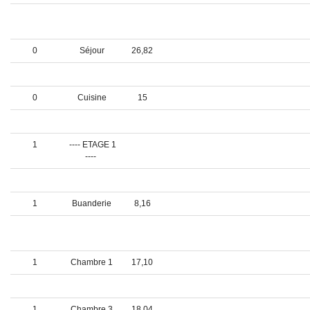
0
Salle à
27,20
manger
0
Séjour
26,82
0
Salon
19,56
0
Cuisine
15
0
W.C.
2,30
1
---- ETAGE 1
----
1
Dégagement
7,97
1
Buanderie
8,16
1
Salle de
10,80
bains
1
Chambre 1
17,10
1
Chambre 2
19,21
1
Chambre 3
18,04