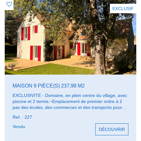
EXCLUSIF
MAISON 9 PIÈCE(S) 237,98 M2
EXCLUSIVITE - Domaine, en plein centre du village, avec
piscine et 2 tennis.~Emplacement de premier ordre à 2
pas des écoles, des commerces et des transports pour
les écoles internationales, le collège et les lycées de
Ref. : 227
secteur. Grande maison familiale sur un beau jardin
paysagé exposé plein sud avec une grande terrasse en
Vendu
DÉCOUVRIR
bois. 7 chambres, Salle de jeux, bureau, cuisine
indépendante, grand séjour double avec cheminée.