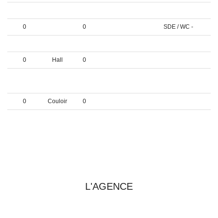
0
0
SDE / WC -
0
0
SDE / WC -
0
0
- - - - - - -
0
Hall
0
0
0
+ Lingerie -
Buanderie -
0
Couloir
0
0
0
Dressing -
PRENDRE CONTACT AVEC
L'AGENCE