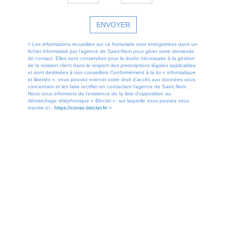
ENVOYER
« Les informations recueillies sur ce formulaire sont enregistrées dans un
fichier informatisé par l'agence de Saint-Nom pour gérer votre demande
de contact. Elles sont conservées pour la durée nécessaire à la gestion
de la relation client dans le respect des prescriptions légales applicables
et sont destinées à nos conseillers Conformément à la loi « informatique
et libertés », vous pouvez exercer votre droit d'accès aux données vous
concernant et les faire rectifier en contactant l'agence de Saint Nom .
Nous vous informons de l'existence de la liste d'opposition au
démarchage téléphonique « Bloctel », sur laquelle vous pouvez vous
inscrire ici :
https://conso.bloctel.fr/
»
OFFRES SIMILAIRES
À CE BIEN