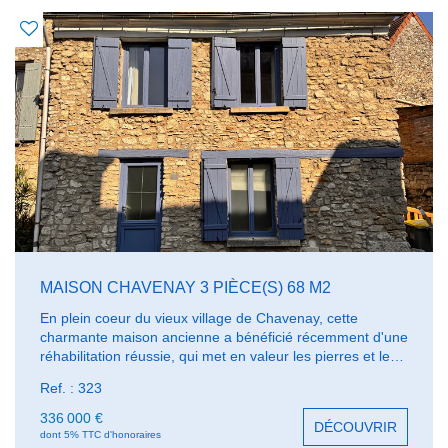
MAISON CHAVENAY 3 PIÈCE(S) 68 M2
En plein coeur du vieux village de Chavenay, cette
charmante maison ancienne a bénéficié récemment d'une
réhabilitation réussie, qui met en valeur les pierres et les
poutres tout en ouvrant chacun des niveaux. Sur 3 étages
Ref. : 323
+ une très belle cave. Présentée en excellent état. A
visiter.
336 000 €
DÉCOUVRIR
dont 5% TTC d'honoraires