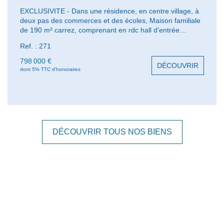
EXCLUSIVITE - Dans une résidence, en centre village, à
deux pas des commerces et des écoles, Maison familiale
de 190 m² carrez, comprenant en rdc hall d'entrée
cathédrale, séjour double cheminée ouvert sur la cuisine
Ref. : 271
family-room équipée avec buanderie, 2 chambres avec
SDD, à l'étage 3 chambres dont une très grande suite
798 000 €
DÉCOUVRIR
parentale de 32 m² avec dressing et SDD. Jardin clos
dont 5% TTC d'honoraires
préservé. Garage avec accès direct à la maison.
DÉCOUVRIR TOUS NOS BIENS
Mentions légales
Affichage des informations légales : Agence de Saint-Nom |
Raison sociale : AGENCE DE SAINT NOM | Adresse siège
social : 21 Avenue des Platanes - 78860 SAINT NOM LA
BRETECHE | Siret : 42980797700021 | RCS : Versailles | Numero
TVA Intracommunautaire : FR33429807977 | Forme