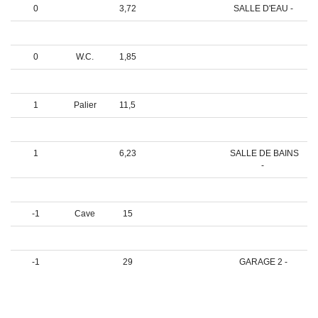
0
3,72
SALLE D'EAU -
0
16
CHAMBRE 2 -
0
W.C.
1,85
0
0
--> 1er étage -
1
Palier
11,5
1
14,2
CHAMBRE 3 -
1
6,23
SALLE DE BAINS
-
1
3
SALLE D'EAU -
-1
Cave
15
1
W.C.
1,8
-1
29
GARAGE 2 -