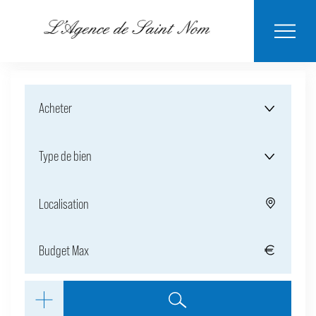
ESTIMER MON
BIENS
NOTRE
ACHETER
LOUER
CONTACT
VENDUS
AGENCE
BIEN
Acheter
Type de bien
Localisation