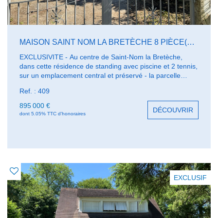
MAISON SAINT NOM LA BRETÈCHE 8 PIÈCE(S) 194 M2
EXCLUSIVITE - Au centre de Saint-Nom la Bretèche,
dans cette résidence de standing avec piscine et 2 tennis,
sur un emplacement central et préservé - la parcelle
située au bout d'une petite allée privative semble cachée -
Ref. : 409
Cette maison familiale de 194 m² habitables, sur l'un des
grands terrains de la résidence -1460 m² -. Elle comprend
895 000 €
DÉCOUVRIR
5 chambres dont une en rez de chaussée; le séjour triple
dont 5.05% TTC d'honoraires
de 62 m² comprend une belle véranda bien exposée.
belle suite parentale de 37 m². 3 salles de bains récentes.
Prévoir quelques travaux.
EXCLUSIF