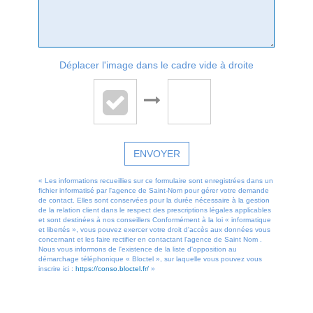
Déplacer l'image dans le cadre vide à droite
ENVOYER
« Les informations recueillies sur ce formulaire sont enregistrées dans un
fichier informatisé par l'agence de Saint-Nom pour gérer votre demande
de contact. Elles sont conservées pour la durée nécessaire à la gestion
de la relation client dans le respect des prescriptions légales applicables
et sont destinées à nos conseillers Conformément à la loi « informatique
et libertés », vous pouvez exercer votre droit d'accès aux données vous
concernant et les faire rectifier en contactant l'agence de Saint Nom .
Nous vous informons de l'existence de la liste d'opposition au
démarchage téléphonique « Bloctel », sur laquelle vous pouvez vous
inscrire ici :
https://conso.bloctel.fr/
»