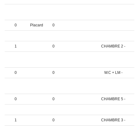
0
0
LAVERIE / GARAGE
-
0
Placard
0
1
0
SALLE DE BAINS -
1
0
CHAMBRE 2 -
0
0
CUISINE
AMENAGEE -
0
0
W.C + LM -
1
0
SALLE DE BAIN +
WC -
0
0
CHAMBRE 5 -
1
0
CHAMBRE 1 -
1
0
CHAMBRE 3 -
0
0
COMBLE AMENAGE
-