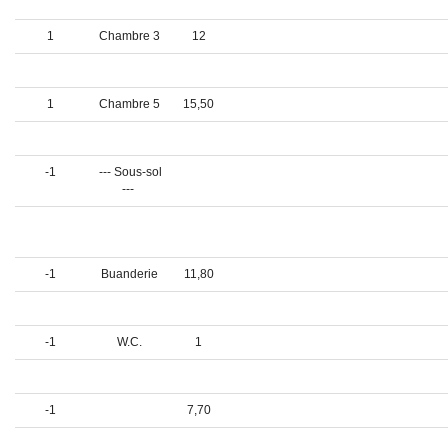
bains
1
Chambre 3
12
1
Chambre 4
16,80
1
Chambre 5
15,50
1
Salle d'eau
5
-1
--- Sous-sol
---
-1
Salle de
44,80
jeux
-1
Buanderie
11,80
-1
Dressing
8,70
-1
W.C.
1
-1
Rangement
13,80
-1
7,70
-1
Cave
11,60