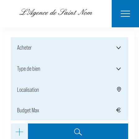
ESTIMER MON
BIENS
NOTRE
ACHETER
LOUER
CONTACT
VENDUS
AGENCE
BIEN
Acheter
Type de bien
Localisation