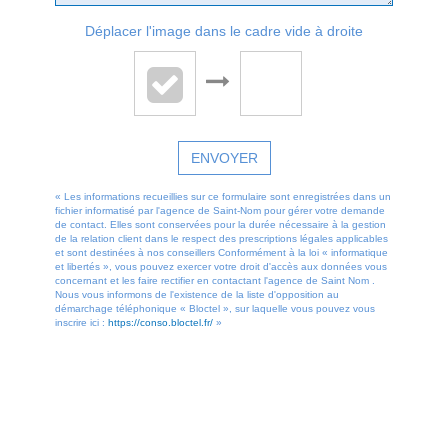
Déplacer l'image dans le cadre vide à droite
ENVOYER
« Les informations recueillies sur ce formulaire sont enregistrées dans un
fichier informatisé par l'agence de Saint-Nom pour gérer votre demande
de contact. Elles sont conservées pour la durée nécessaire à la gestion
de la relation client dans le respect des prescriptions légales applicables
et sont destinées à nos conseillers Conformément à la loi « informatique
et libertés », vous pouvez exercer votre droit d'accès aux données vous
concernant et les faire rectifier en contactant l'agence de Saint Nom .
Nous vous informons de l'existence de la liste d'opposition au
démarchage téléphonique « Bloctel », sur laquelle vous pouvez vous
inscrire ici :
https://conso.bloctel.fr/
»