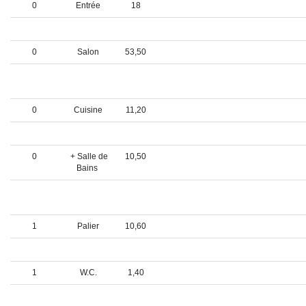
0
Entrée
18
0
W.C.
6,20
0
Salon
53,50
0
Salle à
15
manger
0
Cuisine
11,20
0
Chambre 1
25
0
+ Salle de
10,50
Bains
1
---- ETAGE -
---
1
Palier
10,60
1
Chambre 2
20
1
W.C.
1,40
1
Salle de
4,80