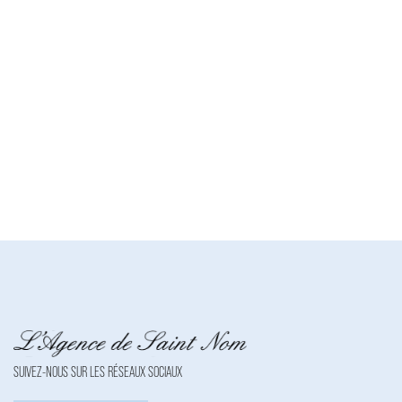
Affichage des informations légales : Agence de Saint-Nom |
Raison sociale : AGENCE DE SAINT NOM | Adresse siège
social : 21 Avenue des Platanes - 78860 SAINT NOM LA
BRETECHE | Siret : 42980797700021 | RCS : Versailles | Numero
TVA Intracommunautaire : FR33429807977 | Forme
juridique : SARL | Capital social : 8 000 | Assurance RCP : NC |
Carte T : CPI78012016000010073 | Date de délivrance : 0000-
00-00 | Lieu de délivrance : NC | Caisse de garantie financière :
NC. | N° de caisse de garantie : NC | Adresse caisse de garantie :
NC | Montant de la garantie financière : NC | Nom du médiateur :
NC | Adresse du médiateur : NC | Adresse du site : NC |
Entreprise juridiquement et financièrement indépendante
SUIVEZ-NOUS SUR LES RÉSEAUX SOCIAUX