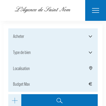
ESTIMER MON
BIENS
NOTRE
ACHETER
LOUER
CONTACT
VENDUS
AGENCE
BIEN
Acheter
Type de bien
Localisation