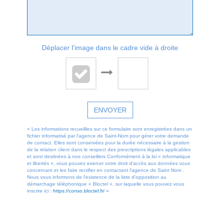
Déplacer l'image dans le cadre vide à droite
ENVOYER
« Les informations recueillies sur ce formulaire sont enregistrées dans un
fichier informatisé par l'agence de Saint-Nom pour gérer votre demande
de contact. Elles sont conservées pour la durée nécessaire à la gestion
de la relation client dans le respect des prescriptions légales applicables
et sont destinées à nos conseillers Conformément à la loi « informatique
et libertés », vous pouvez exercer votre droit d'accès aux données vous
concernant et les faire rectifier en contactant l'agence de Saint Nom .
Nous vous informons de l'existence de la liste d'opposition au
démarchage téléphonique « Bloctel », sur laquelle vous pouvez vous
inscrire ici :
https://conso.bloctel.fr/
»