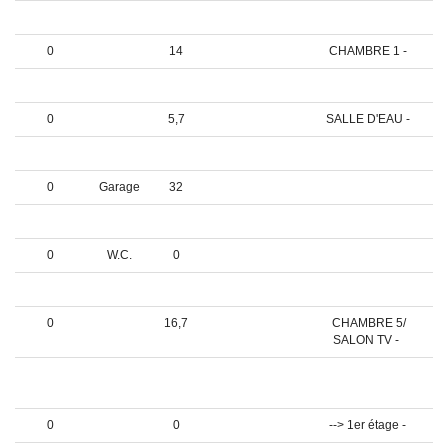
0
Palier
28
0
14
CHAMBRE 1 -
0
4,5
SALLE D'EAU -
0
5,7
SALLE D'EAU -
0
16,4
CHAMBRE 4 -
0
Garage
32
0
36,8
SALON -
0
W.C.
0
0
W.C.
0
0
16,7
CHAMBRE 5/
SALON TV -
0
18,8
SALLE A MANGER
-
0
0
--> 1er étage -