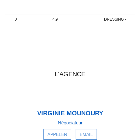
0
26,5
CHAMBRE
PARENTALE -
0
4,9
DRESSING -
0
13,8
CHAMBRE 2 -
PRENDRE CONTACT AVEC
L'AGENCE
VIRGINIE MOUNOURY
Négociateur
APPELER
EMAIL