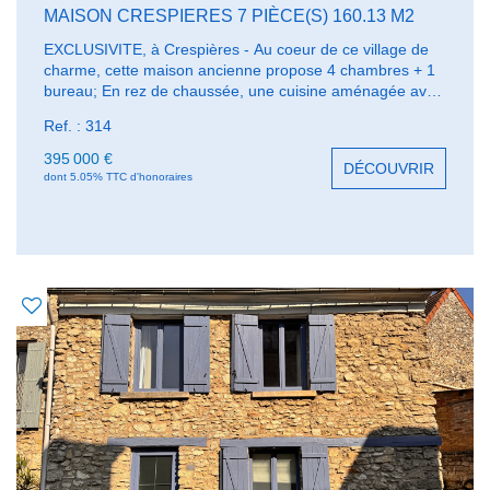
MAISON CRESPIERES 7 PIÈCE(S) 160.13 M2
EXCLUSIVITE, à Crespières - Au coeur de ce village de
charme, cette maison ancienne propose 4 chambres + 1
bureau; En rez de chaussée, une cuisine aménagée avec
coin repas, une chambre de 16 m², une chambre/bureau.
Ref. : 314
A l'étage, un beau séjour double avec cheminée de 41
m², donne sur une terrasse abritée, qui surplombe une
395 000 €
DÉCOUVRIR
seconde terrasse à l'abri des regards; une chambre avec
dont 5.05% TTC d'honoraires
sa grande salle de bain. Au 2ème étage, deux chambres
d'enfants. 2 caves voutées. Jardin clos de murs. Le
village de Crespières propose à proximité de la maison
les écoles maternelles et primaires, un centre médical
récent,et le parc nouvellement crée au pied du château.
Le charme d'un village de pierres bien équipé. Prévoir
travaux.