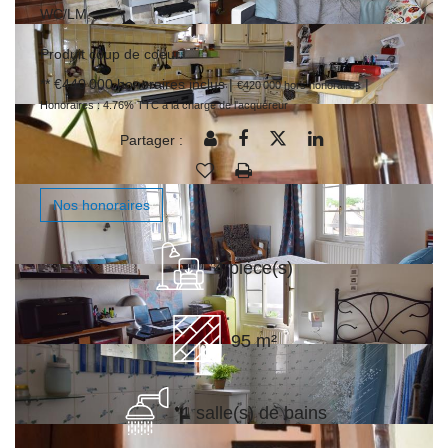
WC/LM.
Produit coup de coeur.
** €440 000
honoraires inclus
|
|
€420 000
hors honoraires
Honoraires : 4.76% TTC à la charge de l'acquéreur
Partager :
Nos honoraires
4 pièce(s)
95 m²
1 salle(s) de bains