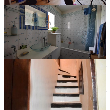
Niveau
Pièce
m2
Exp.
Vue
Commentaires
0
Séjour
30,62
0
+
0
Cuisine
1
Chambre
10,23
1
1
Chambre
13,79
2
1
Salle de
4,08
bains
1
Palier
1,86
2
---
Combles
---
2
Chambre
12,96
3
2
W.C.
1,10