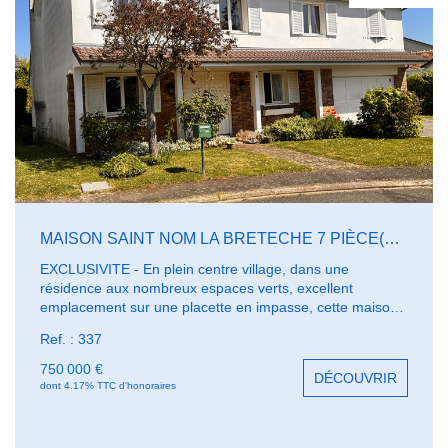
MAISON SAINT NOM LA BRETECHE 7 PIÈCE(S) 170 M2
EXCLUSIVITE - En plein centre village, dans une
résidence aux nombreux espaces verts, excellent
emplacement sur une placette en impasse, cette maison
familiale de 170 m² habitables comprend en RDC: Entrée,
Ref. : 337
salon avec cheminée et salle à manger, bureau, cuisine
équipée avec accès garage, WC/LM; à l'étage une belle
750 000 €
DÉCOUVRIR
suite parentale avec dressing + SDD et balcon, 3
dont 4.17% TTC d'honoraires
chambres avec salle de bains. Garage double. Agréable
jardin plat sans vis à vis à l'arrière avec terrasse. Bon état
d'entretien. Ecoles, bus et Commerces à Pieds.