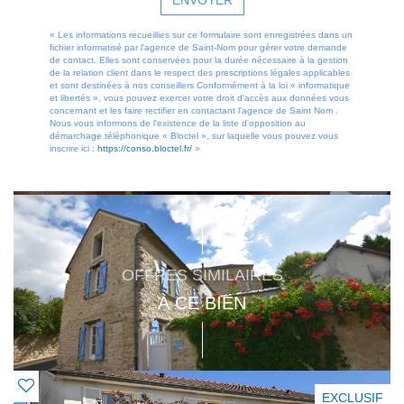
« Les informations recueillies sur ce formulaire sont enregistrées dans un
fichier informatisé par l'agence de Saint-Nom pour gérer votre demande
de contact. Elles sont conservées pour la durée nécessaire à la gestion
de la relation client dans le respect des prescriptions légales applicables
et sont destinées à nos conseillers Conformément à la loi « informatique
et libertés », vous pouvez exercer votre droit d'accès aux données vous
concernant et les faire rectifier en contactant l'agence de Saint Nom .
Nous vous informons de l'existence de la liste d'opposition au
démarchage téléphonique « Bloctel », sur laquelle vous pouvez vous
inscrire ici :
https://conso.bloctel.fr/
»
OFFRES SIMILAIRES
À CE BIEN
EXCLUSIF