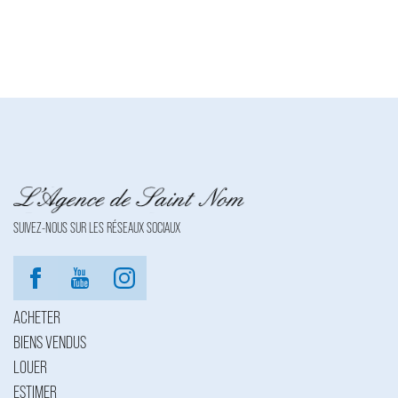
00-00 | Lieu de délivrance : NC | Caisse de garantie financière :
NC. | N° de caisse de garantie : NC | Adresse caisse de garantie :
NC | Montant de la garantie financière : NC | Nom du médiateur :
NC | Adresse du médiateur : NC | Adresse du site : NC |
Entreprise juridiquement et financièrement indépendante
SUIVEZ-NOUS SUR LES RÉSEAUX SOCIAUX
ACHETER
BIENS VENDUS
LOUER
ESTIMER