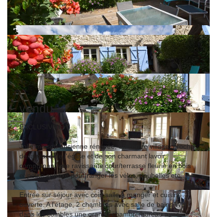
vendu
EXCLUSIVITE
Jolie maison ancienne rénovée, en centre village, proche
de la place de l'église et de son charmant lavoir,
comprenant une ravissante cour/terrasse fleurie en bois
et petite annexe pour ranger les vélos, poubelles etc...
Entrée sur séjour avec coin salle à manger et cuisine
ouverte. A l'étage, 2 chambres avec salle de bains/Wc;
dans les combles une grande chambre/bureau avec