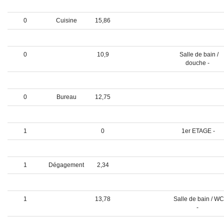
manger -
0
Cuisine
15,86
0
Dégagement
10,94
0
10,9
Salle de bain /
douche -
0
W.C.
2,7
0
Bureau
12,75
0
Buanderie
8,06
1
0
1er ETAGE -
1
Mezzanine
30,43
1
Dégagement
2,34
1
17,91
Chambre 2 -
1
13,78
Salle de bain / WC
-