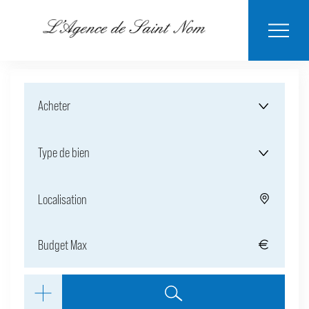
ESTIMER MON
BIENS
NOTRE
ACHETER
LOUER
CONTACT
VENDUS
AGENCE
BIEN
Acheter
Type de bien
Localisation