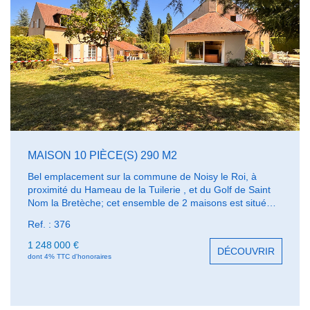
MAISON 10 PIÈCE(S) 290 M2
Bel emplacement sur la commune de Noisy le Roi, à
proximité du Hameau de la Tuilerie , et du Golf de Saint
Nom la Bretèche; cet ensemble de 2 maisons est situé
sur une parcelle arborée de 1 518 m² environ, au calme
Ref. : 376
d'un accès privatif. Il comprend une belle maison familiale
, qui propose sur 2 niveaux 219 m² habitables, ainsi qu'un
1 248 000 €
DÉCOUVRIR
sous-sol total de 124 m², et un grenier aménageable; ce
dont 4% TTC d'honoraires
qui porte l'ensemble à 390 m² utiles : triple séjour de 79
m², cuisine ouverte de 16 m², 5 chambres. La 2ème
maison, plus petite, bénéficie en étage, d'un très beau
salon de 34 m² auprès de la chambre et sa salle de bains;