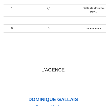
1
18,54
Chambre 3 -
1
7,1
Salle de douche /
WC -
1
15,75
Chambre 4 -
0
0
- - - - - - - - -
0
0
Garage séparé -
PRENDRE CONTACT AVEC
L'AGENCE
DOMINIQUE GALLAIS