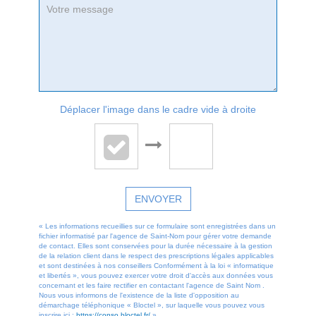
Déplacer l'image dans le cadre vide à droite
ENVOYER
« Les informations recueillies sur ce formulaire sont enregistrées dans un
fichier informatisé par l'agence de Saint-Nom pour gérer votre demande
de contact. Elles sont conservées pour la durée nécessaire à la gestion
de la relation client dans le respect des prescriptions légales applicables
et sont destinées à nos conseillers Conformément à la loi « informatique
et libertés », vous pouvez exercer votre droit d'accès aux données vous
concernant et les faire rectifier en contactant l'agence de Saint Nom .
Nous vous informons de l'existence de la liste d'opposition au
démarchage téléphonique « Bloctel », sur laquelle vous pouvez vous
inscrire ici :
https://conso.bloctel.fr/
»