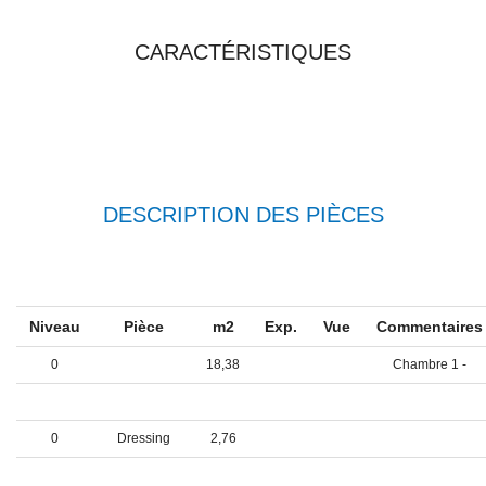
TOUTES LES
CARACTÉRISTIQUES
DESCRIPTION DES PIÈCES
Niveau
Pièce
m2
Exp.
Vue
Commentaire
0
18,38
Chambre 1 -
0
Entrée
5,77
0
Dressing
2,76
0
58,28
Séjour / Salle à