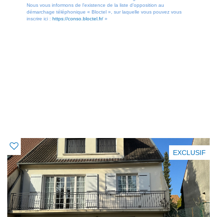
Nous vous informons de l'existence de la liste d'opposition au
démarchage téléphonique « Bloctel », sur laquelle vous pouvez vous
inscrire ici :
https://conso.bloctel.fr/
»
OFFRES SIMILAIRES
À CE BIEN
EXCLUSIF