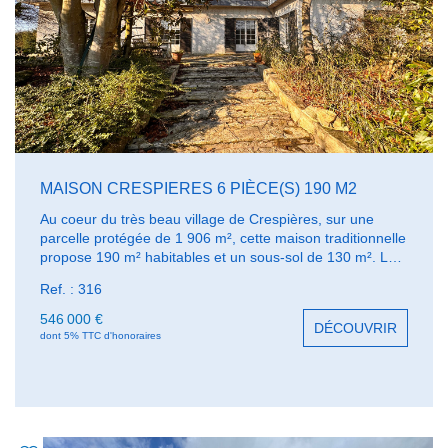
MAISON CRESPIERES 6 PIÈCE(S) 190 M2
Au coeur du très beau village de Crespières, sur une
parcelle protégée de 1 906 m², cette maison traditionnelle
propose 190 m² habitables et un sous-sol de 130 m². Le
rez de chaussée comprend un très beau séjour de 54 m²
Ref. : 316
avec une hauteur sous plafond remarquable, 2 chambres,
une salle de bains, cuisine. L'étage propose aujourd'hui
546 000 €
DÉCOUVRIR
un appartement constitué d'un salon, et d'une suite
dont 5% TTC d'honoraires
complète ; possibilité de 2 ou 3 chambres. Le grand sous-
sol bénéficié d'une hauteur de 2,80 m. Grande terrasse
exposée sud-ouest. Prévoir travaux. A proximité des
écoles maternelles et primaires.