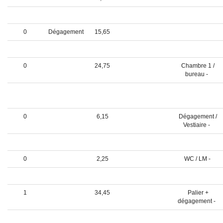
0
28,5
Salle à manger -
0
Dégagement
15,65
0
73,65
Double séjour -
0
24,75
Chambre 1 /
bureau -
0
13,85
dressing salle de
bains -
0
6,15
Dégagement /
Vestiaire -
0
Lingerie
9,1
0
2,25
WC / LM -
1
0
------------ ETAGE -
1
34,45
Palier +
dégagement -
1
18,6
Chambre 2 -