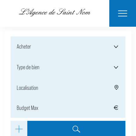
ESTIMER MON
BIENS
NOTRE
ACHETER
LOUER
CONTACT
VENDUS
AGENCE
BIEN
Acheter
Type de bien
Localisation