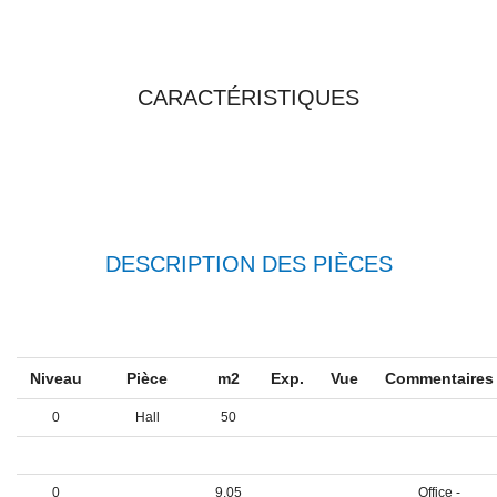
TOUTES LES
CARACTÉRISTIQUES
DESCRIPTION DES PIÈCES
Niveau
Pièce
m2
Exp.
Vue
Commentaire
0
Hall
50
0
Cuisine
18,55
0
9,05
Office -