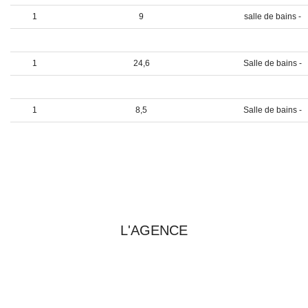
1
9
salle de bains -
1
33,75
Chambre 3 -
1
24,6
Salle de bains -
1
30,85
Chambre 4 -
1
8,5
Salle de bains -
1
19,45
Boudoir -
PRENDRE CONTACT AVEC
L'AGENCE