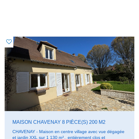
OFFRES SIMILAIRES
À CE BIEN
MAISON CHAVENAY 8 PIÈCE(S) 200 M2
CHAVENAY - Maison en centre village avec vue dégagée
et jardin XXL sur 1 130 m²., entièrement clos et