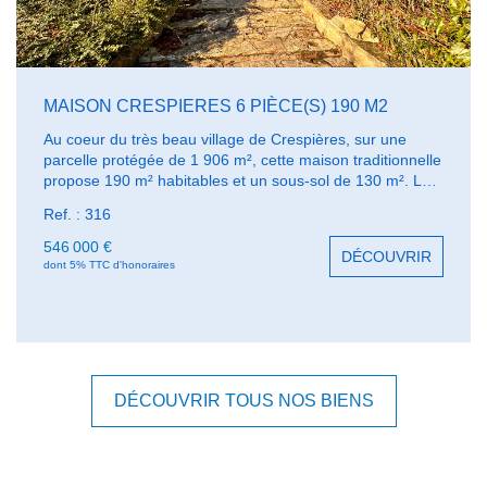
MAISON CRESPIERES 6 PIÈCE(S) 190 M2
Au coeur du très beau village de Crespières, sur une
parcelle protégée de 1 906 m², cette maison traditionnelle
propose 190 m² habitables et un sous-sol de 130 m². Le
rez de chaussée comprend un très beau séjour de 54 m²
Ref. : 316
avec une hauteur sous plafond remarquable, 2 chambres,
une salle de bains, cuisine. L'étage propose aujourd'hui
546 000 €
DÉCOUVRIR
un appartement constitué d'un salon, et d'une suite
dont 5% TTC d'honoraires
complète ; possibilité de 2 ou 3 chambres. Le grand sous-
sol bénéficié d'une hauteur de 2,80 m. Grande terrasse
exposée sud-ouest. Prévoir travaux. A proximité des
écoles maternelles et primaires.
DÉCOUVRIR TOUS NOS BIENS
Mentions légales