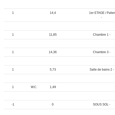
0
W.C.
2,08
1
14,4
1er ETAGE / Palier
-
1
Bureau
18,1
1
11,85
Chambre 1 -
1
12,36
Chambre 2 -
1
14,36
Chambre 3 -
1
6,83
Salle de bains 1 -
1
5,73
Salle de bains 2 -
1
Lingerie
5,74
1
W.C.
1,49
0
25,01
GARAGE -
-1
0
SOUS SOL -
-1
Chaufferie
13,01