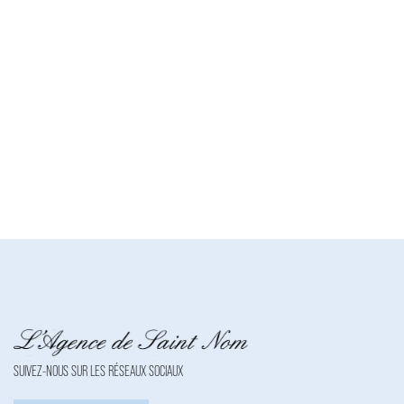
Affichage des informations légales : Agence de Saint-Nom |
Raison sociale : AGENCE DE SAINT NOM | Adresse siège
social : 21 Avenue des Platanes - 78860 SAINT NOM LA
BRETECHE | Siret : 42980797700021 | RCS : Versailles | Numero
TVA Intracommunautaire : FR33429807977 | Forme
juridique : SARL | Capital social : 8 000 | Assurance RCP : NC |
Carte T : CPI78012016000010073 | Date de délivrance : 0000-
00-00 | Lieu de délivrance : NC | Caisse de garantie financière :
NC. | N° de caisse de garantie : NC | Adresse caisse de garantie :
NC | Montant de la garantie financière : NC | Nom du médiateur :
NC | Adresse du médiateur : NC | Adresse du site : NC |
Entreprise juridiquement et financièrement indépendante
SUIVEZ-NOUS SUR LES RÉSEAUX SOCIAUX