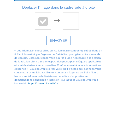
Déplacer l'image dans le cadre vide à droite
ENVOYER
« Les informations recueillies sur ce formulaire sont enregistrées dans un
fichier informatisé par l'agence de Saint-Nom pour gérer votre demande
de contact. Elles sont conservées pour la durée nécessaire à la gestion
de la relation client dans le respect des prescriptions légales applicables
et sont destinées à nos conseillers Conformément à la loi « informatique
et libertés », vous pouvez exercer votre droit d'accès aux données vous
concernant et les faire rectifier en contactant l'agence de Saint Nom .
Nous vous informons de l'existence de la liste d'opposition au
démarchage téléphonique « Bloctel », sur laquelle vous pouvez vous
inscrire ici :
https://conso.bloctel.fr/
»