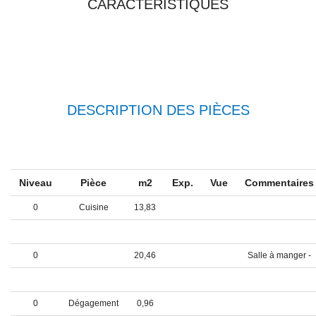
CARACTÉRISTIQUES
DESCRIPTION DES PIÈCES
Niveau
Pièce
m2
Exp.
Vue
Commentaire
0
Cuisine
13,83
0
Entrée
17,29
0
20,46
Salle à manger -
0
Salon
49,1
0
Dégagement
0,96