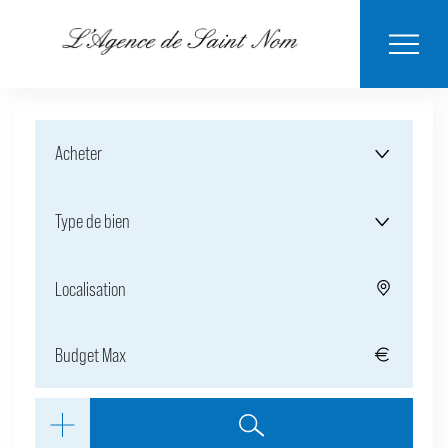
ESTIMER MON
BIENS
NOTRE
ACHETER
LOUER
CONTACT
VENDUS
AGENCE
BIEN
Acheter
Type de bien
Localisation