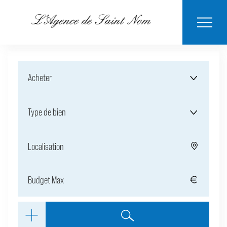
ESTIMER MON
BIENS
NOTRE
ACHETER
LOUER
CONTACT
VENDUS
AGENCE
BIEN
Acheter
Type de bien
Localisation